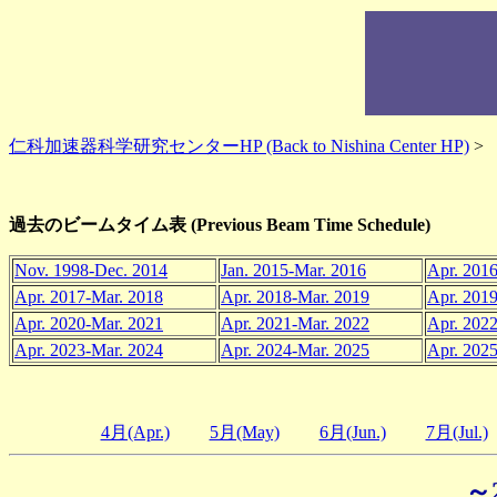
仁科加速器科学研究センターHP (Back to Nishina Center HP)
>
過去のビームタイム表 (Previous Beam Time Schedule)
Nov. 1998-Dec. 2014
Jan. 2015-Mar. 2016
Apr. 201
Apr. 2017-Mar. 2018
Apr. 2018-Mar. 2019
Apr. 201
Apr. 2020-Mar. 2021
Apr. 2021-Mar. 2022
Apr. 202
Apr. 2023-Mar. 2024
Apr. 2024-Mar. 2025
Apr. 202
4月(Apr.)
5月(May)
6月(Jun.)
7月(Jul.)
～