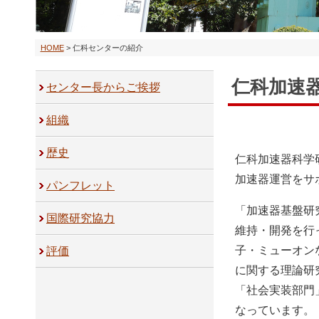
HOME
> 仁科センターの紹介
仁科加速
センター長からご挨拶
組織
歴史
仁科加速器科学
加速器運営をサ
パンフレット
「加速器基盤研
国際研究協力
維持・開発を行
子・ミューオン
評価
に関する理論研
「社会実装部門
なっています。