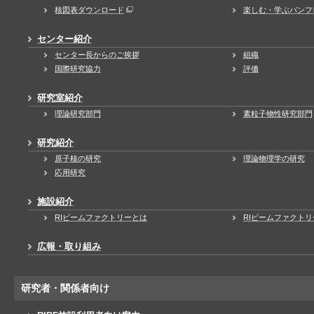
核図表ダウンロード
楽しむ・学ぶパンフ
センター紹介
センター長からのご挨拶
組織
国際研究協力
評価
研究室紹介
理論研究部門
素粒子物性研究部門
研究紹介
原子核の研究
理論物理学の研究
応用研究
施設紹介
RIビームファクトリーとは
RIビームファクト
広報・取り組み
研究者・関係者向け