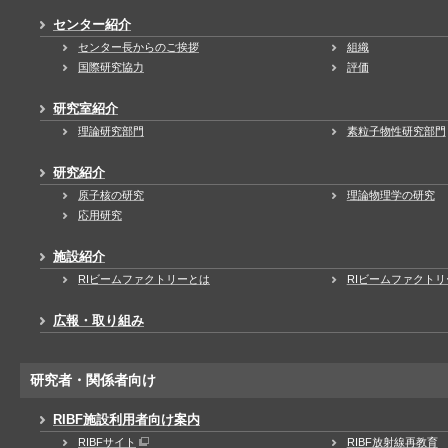
センター紹介
センター長からのご挨拶
組織
国際研究協力
評価
研究室紹介
理論研究部門
素粒子物性研究部門
研究紹介
原子核の研究
理論物理学の研究
応用研究
施設紹介
RIビームファクトリーとは
RIビームファクト
広報・取り組み
研究者・関係者向け
RIBF施設利用者向け案内
RIBFサイト
RIBF放射線再教育