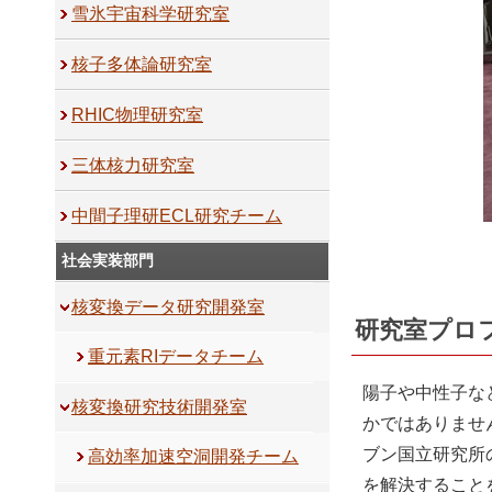
雪氷宇宙科学研究室
核子多体論研究室
RHIC物理研究室
三体核力研究室
中間子理研ECL研究チーム
社会実装部門
核変換データ研究開発室
研究室プロ
重元素RIデータチーム
陽子や中性子な
核変換研究技術開発室
かではありませ
ブン国立研究所
高効率加速空洞開発チーム
を解決すること