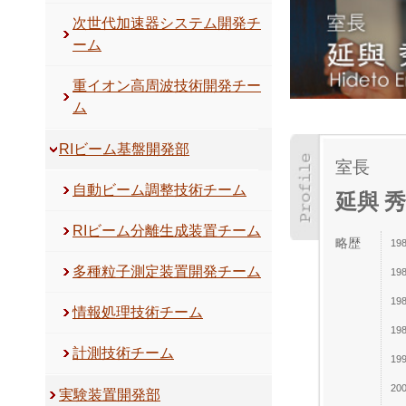
次世代加速器システム開発チ
ーム
重イオン高周波技術開発チー
ム
RIビーム基盤開発部
室長
自動ビーム調整技術チーム
延與 
RIビーム分離生成装置チーム
略歴
19
多種粒子測定装置開発チーム
19
19
情報処理技術チーム
19
計測技術チーム
19
20
実験装置開発部