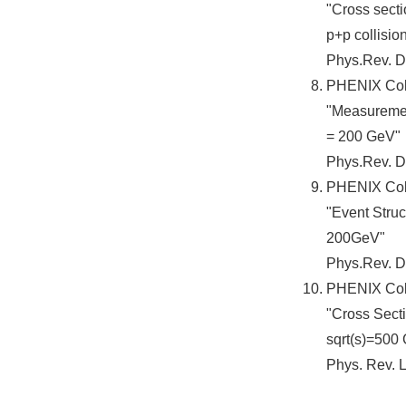
"Cross secti
p+p collisio
Phys.Rev. D
PHENIX Colla
"Measurement
= 200 GeV"
Phys.Rev. D
PHENIX Colla
"Event Struc
200GeV"
Phys.Rev. D
PHENIX Colla
"Cross Secti
sqrt(s)=500
Phys. Rev. L