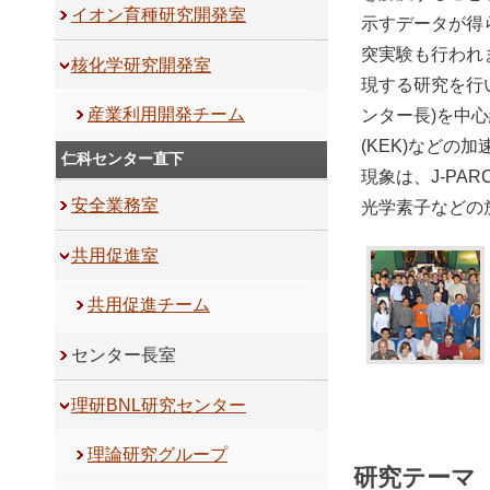
イオン育種研究開発室
示すデータが得
突実験も行われ
核化学研究開発室
現する研究を行い
産業利用開発チーム
ンター長)を中心
(KEK)など
仁科センター直下
現象は、J-P
安全業務室
光学素子などの
共用促進室
共用促進チーム
センター長室
理研BNL研究センター
理論研究グループ
研究テーマ