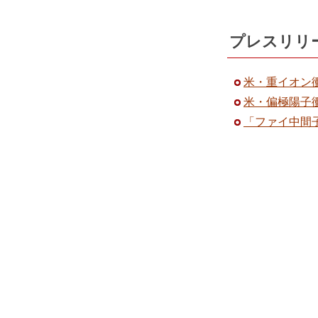
プレスリリ
米・重イオン
米・偏極陽子衝
「ファイ中間