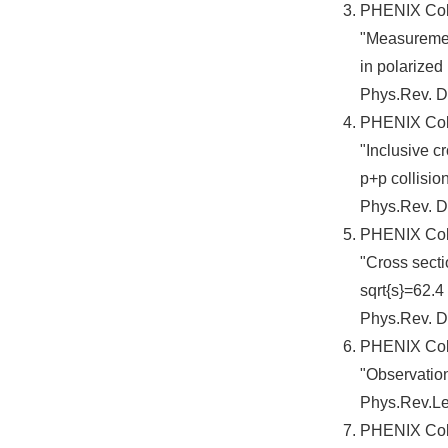
PHENIX Colla
"Measurement
in polarized
Phys.Rev. D
PHENIX Colla
"Inclusive c
p+p collisio
Phys.Rev. D
PHENIX Colla
"Cross secti
sqrt{s}=62.
Phys.Rev. D
PHENIX Colla
"Observation
Phys.Rev.Le
PHENIX Colla